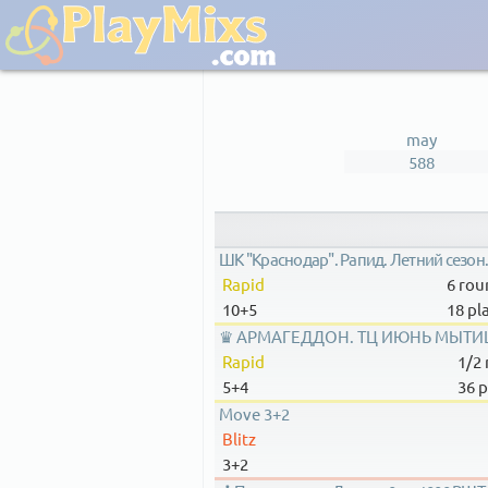
may
588
ШК "Краснодар". Рапид. Летний сезон. 
Rapid
6 rou
10+5
18 pl
♛ АРМАГЕДДОН. ТЦ ИЮНЬ МЫТИЩ
Rapid
1/2
5+4
36 p
Move 3+2
Blitz
3+2