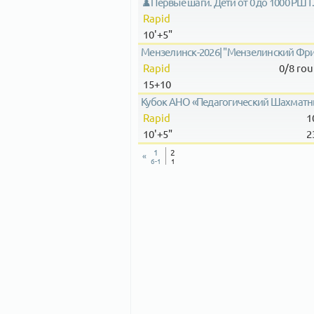
♟️Первые шаги. Дети от 0 до 1000 РШТ.
Rapid
10'+5"
Мензелинск-2026| "Мензелинский Фрист
Rapid
0/8
rou
15+10
Кубок АНО «Педагогический Шахматный
Rapid
1
10'+5"
2
1
2
«
6-1
1