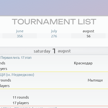
TOURNAMENT LIST
june
july
august
356
276
56
1
august
saturday
Первая лига. 17 этап
nds
Краснодар
ayers
И (м. Медведково)
rounds
Мытищи
layers
11 rounds
17 players