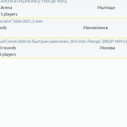
 АРЕНА в ТРЦ ИЮНЬ [с 14:05 до 16:05]
Arena
Мытищи
5 players
айл" 2026-2027, 2 этап
nds
Мензелинск
 Союз» 2026 по быстрым шахматам, 28-й этап. Рапид C (ФШР 1401+)
0 rounds
Москва
3 players